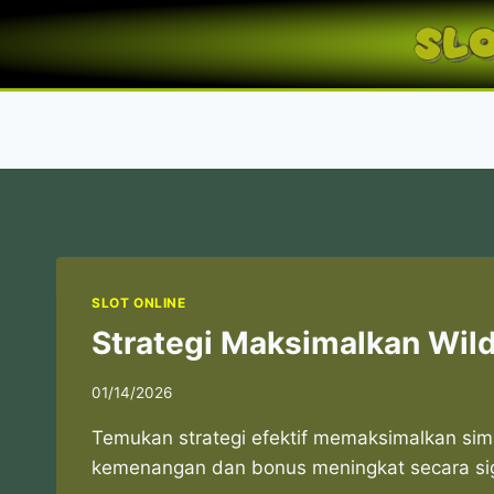
Skip
to
content
B
SLOT ONLINE
Strategi Maksimalkan Wil
01/14/2026
Temukan strategi efektif memaksimalkan sim
kemenangan dan bonus meningkat secara sig