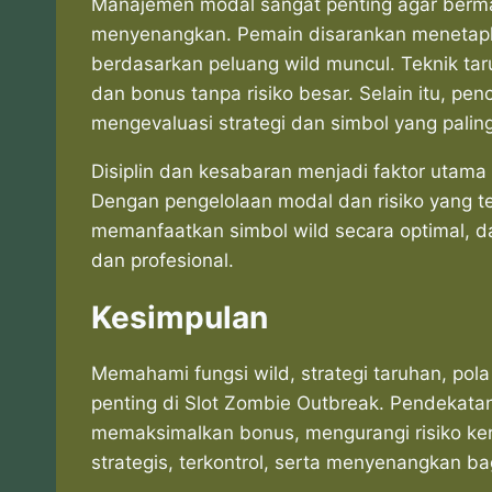
Manajemen modal sangat penting agar berma
menyenangkan. Pemain disarankan menetapk
berdasarkan peluang wild muncul. Teknik t
dan bonus tanpa risiko besar. Selain itu, pe
mengevaluasi strategi dan simbol yang pali
Disiplin dan kesabaran menjadi faktor utama 
Dengan pengelolaan modal dan risiko yang 
memanfaatkan simbol wild secara optimal, d
dan profesional.
Kesimpulan
Memahami fungsi wild, strategi taruhan, po
penting di Slot Zombie Outbreak. Pendekata
memaksimalkan bonus, mengurangi risiko ke
strategis, terkontrol, serta menyenangkan ba