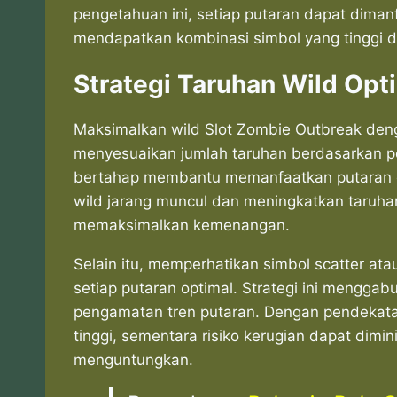
pengetahuan ini, setiap putaran dapat diman
mendapatkan kombinasi simbol yang tinggi d
Strategi Taruhan Wild Opt
Maksimalkan wild Slot Zombie Outbreak deng
menyesuaikan jumlah taruhan berdasarkan p
bertahap membantu memanfaatkan putaran de
wild jarang muncul dan meningkatkan taruhan
memaksimalkan kemenangan.
Selain itu, memperhatikan simbol scatter at
setiap putaran optimal. Strategi ini menggab
pengamatan tren putaran. Dengan pendekata
tinggi, sementara risiko kerugian dapat dim
menguntungkan.