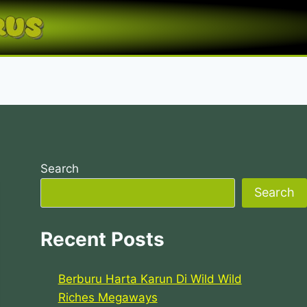
ak
Search
Search
Recent Posts
Berburu Harta Karun Di Wild Wild
Riches Megaways