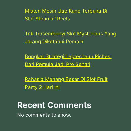
Misteri Mesin Uap Kuno Terbuka Di
Slot Steamin’ Reels
Trik Tersembunyi Slot Mysterious Yang
Jarang Diketahui Pemain
Bongkar Strategi Leprechaun Riches:
Dari Pemula Jadi Pro Sehari
Rahasia Menang Besar Di Slot Fruit
Party 2 Hari Ini
Recent Comments
No comments to show.