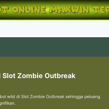
ermain di Slot Zombie Outbre
d Slot Zombie Outbreak
bol wild di Slot Zombie Outbreak sehingga peluang
nifikan.