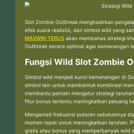
Slot Zombie Outbreak menghadirkan pengal
efek suara realistis, dan simbol wild yang s
MAXWIN TERUS
akan membahas strategi khu
Outbreak secara optimal agar kemenangan le
Fungsi Wild Slot Zombie 
Simbol wild menjadi kunci kemenangan di S
simbol lain untuk membentuk kombinasi me
membantu pemain mengatur strategi taruhan
fitur bonus tertentu meningkatkan peluang 
Mengamati frekuensi putaran sebelumnya d
momen tepat untuk meningkatkan taruhan. P
gratis atau bonus yang memperbanyak wild 