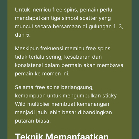
Untuk memicu free spins, pemain perlu
mendapatkan tiga simbol scatter yang
muncul secara bersamaan di gulungan 1, 3,
dan 5.
Meskipun frekuensi memicu free spins
tidak terlalu sering, kesabaran dan
konsistensi dalam bermain akan membawa
pemain ke momen ini.
Selama free spins berlangsung,
kemampuan untuk mengumpulkan sticky
Wild multiplier membuat kemenangan
menjadi jauh lebih besar dibandingkan
putaran biasa.
Teknik Memanfaatkan