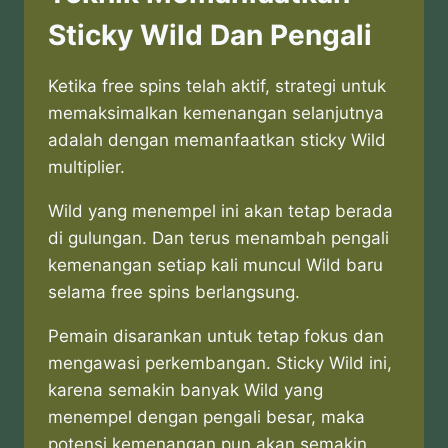
Sticky Wild Dan Pengali
Ketika free spins telah aktif, strategi untuk
memaksimalkan kemenangan selanjutnya
adalah dengan memanfaatkan sticky Wild
multiplier.
Wild yang menempel ini akan tetap berada
di gulungan. Dan terus menambah pengali
kemenangan setiap kali muncul Wild baru
selama free spins berlangsung.
Pemain disarankan untuk tetap fokus dan
mengawasi perkembangan. Sticky Wild ini,
karena semakin banyak Wild yang
menempel dengan pengali besar, maka
potensi kemenangan pun akan semakin