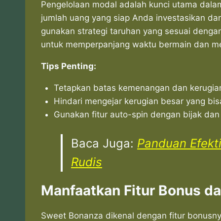
Pengelolaan modal adalah kunci utama dala
jumlah uang yang siap Anda investasikan dan
gunakan strategi taruhan yang sesuai denga
untuk memperpanjang waktu bermain dan me
Tips Penting:
Tetapkan batas kemenangan dan kerugian
Hindari mengejar kerugian besar yang bi
Gunakan fitur auto-spin dengan bijak dan 
Baca Juga:
Panduan Efekt
Rudis
Manfaatkan Fitur Bonus da
Sweet Bonanza dikenal dengan fitur bonus