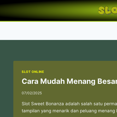
Skip
to
content
SLOT ONLINE
Cara Mudah Menang Besar 
07/02/2025
Slot Sweet Bonanza adalah salah satu permai
tampilan yang menarik dan peluang menang 