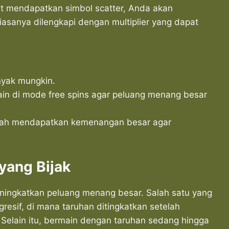
at mendapatkan simbol scatter, Anda akan
asanya dilengkapi dengan multiplier yang dapat
nyak mungkin.
in di mode free spins agar peluang menang besar
elah mendapatkan kemenangan besar agar
yang Bijak
eningkatkan peluang menang besar. Salah satu yang
resif, di mana taruhan ditingkatkan setelah
 Selain itu, bermain dengan taruhan sedang hingga