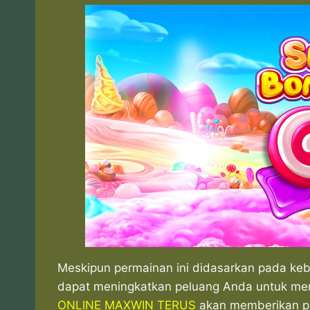
Meskipun permainan ini didasarkan pada keb
dapat meningkatkan peluang Anda untuk me
ONLINE MAXWIN TERUS
akan memberikan pa