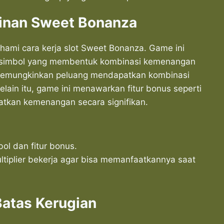
inan Sweet Bonanza
ami cara kerja slot Sweet Bonanza. Game ini
a simbol yang membentuk kombinasi kemenangan
i memungkinkan peluang mendapatkan kombinasi
ain itu, game ini menawarkan fitur bonus seperti
katkan kemenangan secara signifikan.
ol dan fitur bonus.
ltiplier bekerja agar bisa memanfaatkannya saat
Batas Kerugian