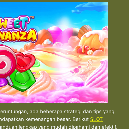
eruntungan, ada beberapa strategi dan tips yang
ndapatkan kemenangan besar. Berikut
SLOT
nduan lengkap yang mudah dipahami dan efektif.