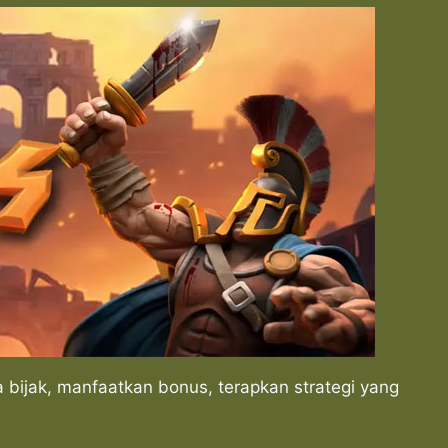
 bijak, manfaatkan bonus, terapkan strategi yang