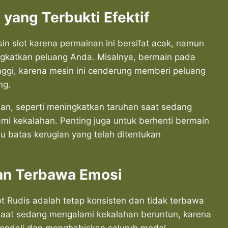
yang Terbukti Efektif
in slot karena permainan ini bersifat acak, namun
gkatkan peluang Anda. Misalnya, bermain pada
nggi, karena mesin ini cenderung memberi peluang
ng.
uhan, seperti meningkatkan taruhan saat sedang
i kekalahan. Penting juga untuk berhenti bermain
 batas kerugian yang telah ditentukan
an Terbawa Emosi
t Rudis adalah tetap konsisten dan tidak terbawa
saat sedang mengalami kekalahan beruntun, karena
kendali dan menghabiskan seluruh modal.