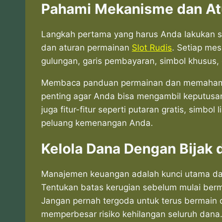
Pahami Mekanisme dan Atu
Langkah pertama yang harus Anda lakukan
dan aturan permainan
Slot Rudis
. Setiap mes
gulungan, garis pembayaran, simbol khusus, 
Membaca panduan permainan dan memahami si
penting agar Anda bisa mengambil keputusan 
juga fitur-fitur seperti putaran gratis, simbo
peluang kemenangan Anda.
Kelola Dana Dengan Bijak 
Manajemen keuangan adalah kunci utama dala
Tentukan batas kerugian sebelum mulai berma
Jangan pernah tergoda untuk terus bermain d
memperbesar risiko kehilangan seluruh dana