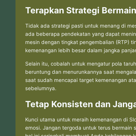
Terapkan Strategi Bermain 
Tidak ada strategi pasti untuk menang di mes
ada beberapa pendekatan yang dapat menin
mesin dengan tingkat pengembalian (RTP) ti
kemenangan lebih besar dalam jangka panja
Selain itu, cobalah untuk mengatur pola tar
beruntung dan menurunkannya saat mengalam
saat sudah mencapai target kemenangan atau
sebelumnya.
Tetap Konsisten dan Jang
Kunci utama untuk meraih kemenangan di Slo
emosi. Jangan tergoda untuk terus bermain 
hal ini seringkali membuat Anda kehilangan 