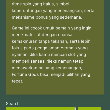
ritme spin yang halus, simbol
keberuntungan yang menenangkan, serta
mekanisme bonus yang sederhana.
Game ini cocok untuk pemain yang ingin
menikmati slot dengan nuansa
kemakmuran tanpa tekanan, serta lebih
fokus pada pengalaman bermain yang
nyaman. Jika kamu mencari slot yang
memberi sensasi rileks namun tetap
menawarkan peluang kemenangan,
Fortune Gods bisa menjadi pilihan yang
tepat.
Search