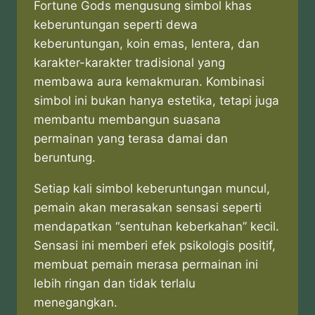
Fortune Gods mengusung simbol khas
keberuntungan seperti dewa
keberuntungan, koin emas, lentera, dan
karakter-karakter tradisional yang
membawa aura kemakmuran. Kombinasi
simbol ini bukan hanya estetika, tetapi juga
membantu membangun suasana
permainan yang terasa damai dan
beruntung.
Setiap kali simbol keberuntungan muncul,
pemain akan merasakan sensasi seperti
mendapatkan “sentuhan keberkahan” kecil.
Sensasi ini memberi efek psikologis positif,
membuat pemain merasa permainan ini
lebih ringan dan tidak terlalu
menegangkan.