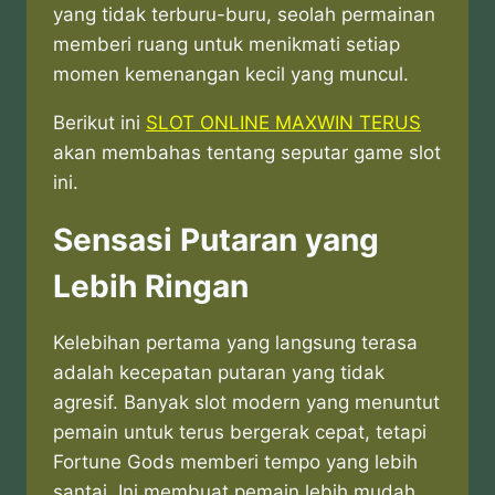
yang tidak terburu-buru, seolah permainan
memberi ruang untuk menikmati setiap
momen kemenangan kecil yang muncul.
Berikut ini
SLOT ONLINE MAXWIN TERUS
akan membahas tentang seputar game slot
ini.
Sensasi Putaran yang
Lebih Ringan
Kelebihan pertama yang langsung terasa
adalah kecepatan putaran yang tidak
agresif. Banyak slot modern yang menuntut
pemain untuk terus bergerak cepat, tetapi
Fortune Gods memberi tempo yang lebih
santai. Ini membuat pemain lebih mudah