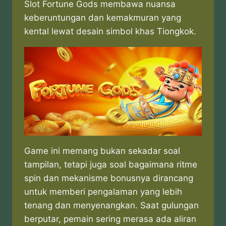
Slot Fortune Gods membawa nuansa
keberuntungan dan kemakmuran yang
kental lewat desain simbol khas Tiongkok.
Game ini memang bukan sekadar soal
tampilan, tetapi juga soal bagaimana ritme
spin dan mekanisme bonusnya dirancang
untuk memberi pengalaman yang lebih
tenang dan menyenangkan. Saat gulungan
berputar, pemain sering merasa ada aliran