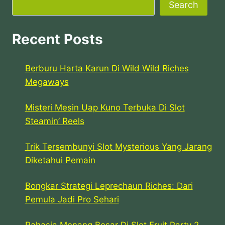
Search
Recent Posts
Berburu Harta Karun Di Wild Wild Riches
Megaways
Misteri Mesin Uap Kuno Terbuka Di Slot
Steamin’ Reels
Trik Tersembunyi Slot Mysterious Yang Jarang
Diketahui Pemain
Bongkar Strategi Leprechaun Riches: Dari
Pemula Jadi Pro Sehari
Rahasia Menang Besar Di Slot Fruit Party 2