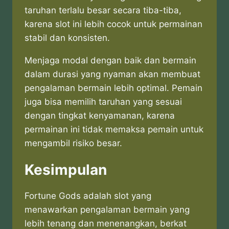
taruhan terlalu besar secara tiba-tiba,
karena slot ini lebih cocok untuk permainan
stabil dan konsisten.
Menjaga modal dengan baik dan bermain
dalam durasi yang nyaman akan membuat
pengalaman bermain lebih optimal. Pemain
juga bisa memilih taruhan yang sesuai
dengan tingkat kenyamanan, karena
permainan ini tidak memaksa pemain untuk
mengambil risiko besar.
Kesimpulan
Fortune Gods adalah slot yang
menawarkan pengalaman bermain yang
lebih tenang dan menenangkan, berkat