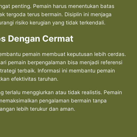
 sangat penting. Pemain harus menentukan batas
k tergoda terus bermain. Disiplin ini menjaga
gi risiko kerugian yang tidak terkendali.
ps Dengan Cermat
embantu pemain membuat keputusan lebih cerdas.
dari pemain berpengalaman bisa menjadi referensi
ategi terbaik. Informasi ini membantu pemain
n efektivitas taruhan.
g terlalu menggiurkan atau tidak realistis. Pemain
t memaksimalkan pengalaman bermain tanpa
angan lebih terukur dan aman.