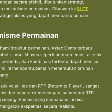
an secara efektif, dibutuhkan strategi,
p mekanisme permainan. Dibawah ini
SLOT
ategi sukses yang dapat membantu pemain
anisme Permainan
hami struktur permainan. Aztec Gems terbaru
mbol-simbol khusus seperti permata emas, artefak,
lai berbeda, dan kombinasi tertentu dapat memicu
ami ini membantu pemain menentukan taruhan
nang.
uk volatilitas dan RTP (Return to Player), sangat
kuensi dan besaran kemenangan, sementara RTP
 panjang. Pemain yang memahami ini bisa
engelola ekspektasi secara realistis.