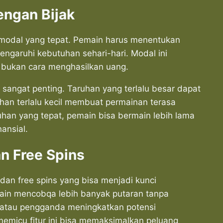
engan Bijak
n modal yang tepat. Pemain harus menentukan
ngaruhi kebutuhan sehari-hari. Modal ini
 bukan cara menghasilkan uang.
 sangat penting. Taruhan yang terlalu besar dapat
an terlalu kecil membuat permainan terasa
an yang tepat, pemain bisa bermain lebih lama
ansial.
n Free Spins
 dan free spins yang bisa menjadi kunci
in mencobqa lebih banyak putaran tanpa
 atau pengganda meningkatkan potensi
micu fitur ini bisa memaksimalkan peluang