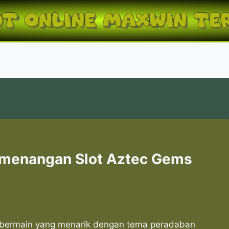
Panduan Pemula Slot Online
emenangan Slot Aztec Gems
bermain yang menarik dengan tema peradaban