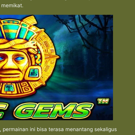
g memikat.
permainan ini bisa terasa menantang sekaligus