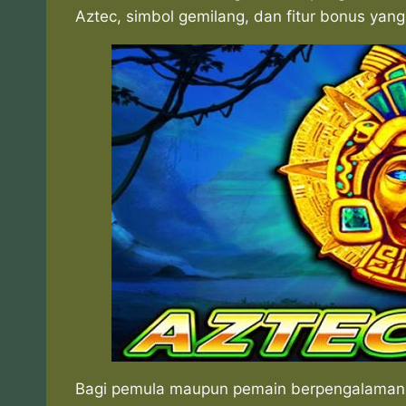
Aztec, simbol gemilang, dan fitur bonus yan
Bagi pemula maupun pemain berpengalaman, 