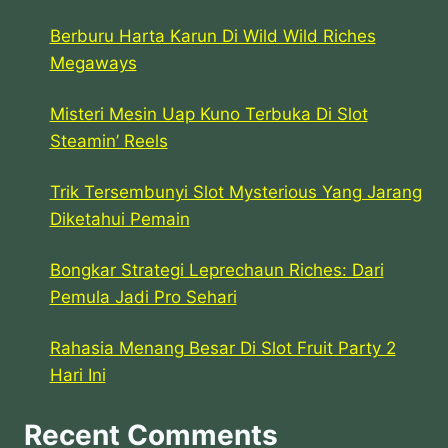
Berburu Harta Karun Di Wild Wild Riches
Megaways
Misteri Mesin Uap Kuno Terbuka Di Slot
Steamin’ Reels
Trik Tersembunyi Slot Mysterious Yang Jarang
Diketahui Pemain
Bongkar Strategi Leprechaun Riches: Dari
Pemula Jadi Pro Sehari
Rahasia Menang Besar Di Slot Fruit Party 2
Hari Ini
Recent Comments