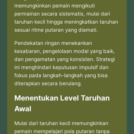
memungkinkan pemain mengikuti
permainan secara sistematis, mulai dari
taruhan kecil hingga meningkatkan taruhan
sesuai ritme putaran yang diamati.
Pendekatan ringan menekankan
kesabaran, pengelolaan modal yang baik,
dan pengamatan yang konsisten. Strategi
ini menghindari keputusan impulsif dan
fokus pada langkah-langkah yang bisa
diterapkan secara berulang.
Menentukan Level Taruhan
Awal
Mulai dari taruhan kecil memungkinkan
pemain mempelajari pola putaran tanpa