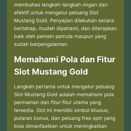
membahas langkah-langkah ringan dan
efektif untuk mengatur peluang Slot
Mustang Gold. Penyajian dilakukan secara
bertahap, mudah dipahami, dan diterapkan
baik oleh pemain pemula maupun yang
sudah berpengalaman.
Memahami Pola dan Fitur
Slot Mustang Gold
Langkah pertama untuk mengatur peluang
Slot Mustang Gold adalah memahami pola
permainan dan fitur-fitur utama yang
tersedia. Slot ini memiliki simbol khusus,
putaran bonus, dan peluang free spin yang
bisa dimanfaatkan untuk meningkatkan