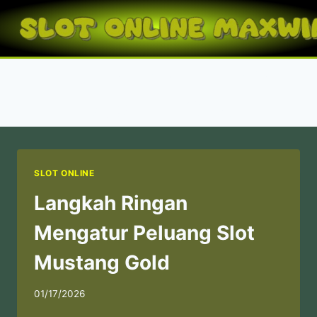
Skip
to
content
Peluang Menang Slot
Mustang Gold
SLOT ONLINE
Langkah Ringan
Mengatur Peluang Slot
Mustang Gold
01/17/2026