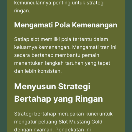
kemunculannya penting untuk strategi
ringan.
Mengamati Pola Kemenangan
Setiap slot memiliki pola tertentu dalam
keluarnya kemenangan. Mengamati tren ini
secara bertahap membantu pemain
menentukan langkah taruhan yang tepat
dan lebih konsisten.
Menyusun Strategi
Bertahap yang Ringan
Strategi bertahap merupakan kunci untuk
mengatur peluang Slot Mustang Gold
dengan nyaman. Pendekatan ini