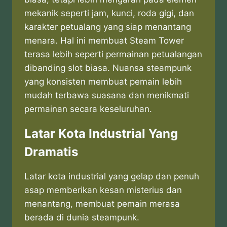
mekanik seperti jam, kunci, roda gigi, dan
karakter petualang yang siap menantang
menara. Hal ini membuat Steam Tower
terasa lebih seperti permainan petualangan
dibanding slot biasa. Nuansa steampunk
yang konsisten membuat pemain lebih
mudah terbawa suasana dan menikmati
permainan secara keseluruhan.
Latar Kota Industrial Yang
Dramatis
Latar kota industrial yang gelap dan penuh
asap memberikan kesan misterius dan
menantang, membuat pemain merasa
berada di dunia steampunk.