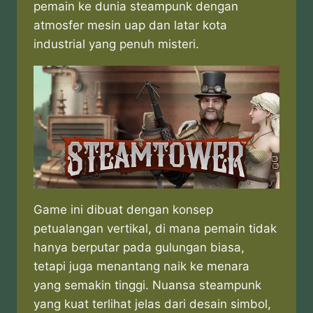
pemain ke dunia steampunk dengan
atmosfer mesin uap dan latar kota
industrial yang penuh misteri.
Game ini dibuat dengan konsep
petualangan vertikal, di mana pemain tidak
hanya berputar pada gulungan biasa,
tetapi juga menantang naik ke menara
yang semakin tinggi. Nuansa steampunk
yang kuat terlihat jelas dari desain simbol,