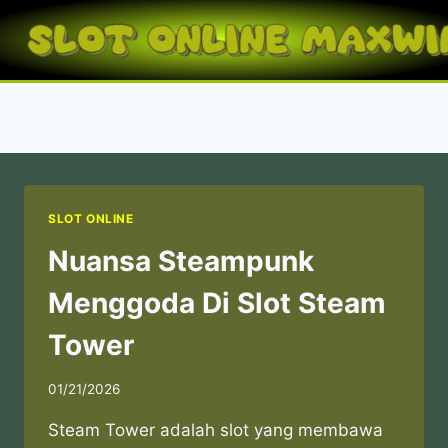
Skip
to
content
Prediksi Slot Gacor Hari
SLOT ONLINE
Nuansa Steampunk
Menggoda Di Slot Steam
Tower
01/21/2026
Steam Tower adalah slot yang membawa