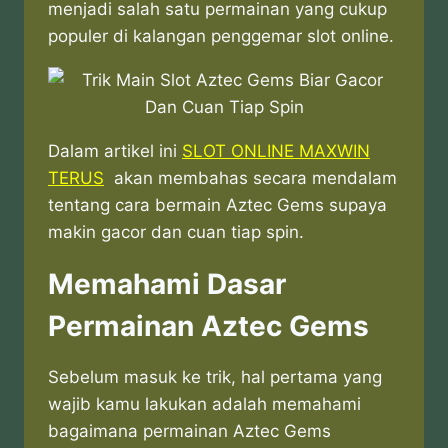
menjadi salah satu permainan yang cukup
populer di kalangan penggemar slot online.
Dalam artikel ini
SLOT ONLINE MAXWIN
TERUS
akan membahas secara mendalam
tentang cara bermain Aztec Gems supaya
makin gacor dan cuan tiap spin.
Memahami Dasar
Permainan Aztec Gems
Sebelum masuk ke trik, hal pertama yang
wajib kamu lakukan adalah memahami
bagaimana permainan Aztec Gems