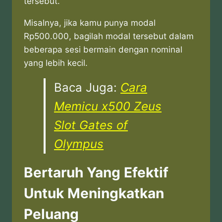
tersebut.
Misalnya, jika kamu punya modal
Rp500.000, bagilah modal tersebut dalam
beberapa sesi bermain dengan nominal
yang lebih kecil.
Baca Juga:
Cara
Memicu x500 Zeus
Slot Gates of
Olympus
Bertaruh Yang Efektif
Untuk Meningkatkan
Peluang