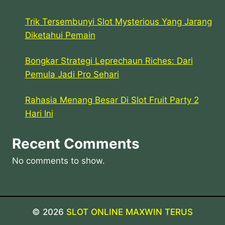
Trik Tersembunyi Slot Mysterious Yang Jarang
Diketahui Pemain
Bongkar Strategi Leprechaun Riches: Dari
Pemula Jadi Pro Sehari
Rahasia Menang Besar Di Slot Fruit Party 2
Hari Ini
Recent Comments
No comments to show.
© 2026
SLOT ONLINE MAXWIN TERUS