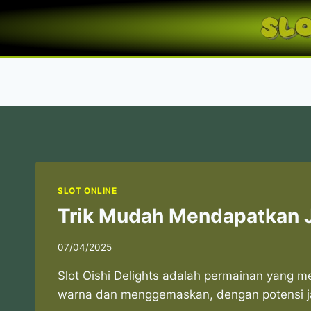
Skip
to
content
SLOT ONLINE
Trik Mudah Mendapatkan Ja
07/04/2025
Slot Oishi Delights adalah permainan yang
warna dan menggemaskan, dengan potensi j