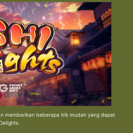
n memberikan beberapa trik mudah yang dapat
Delights.