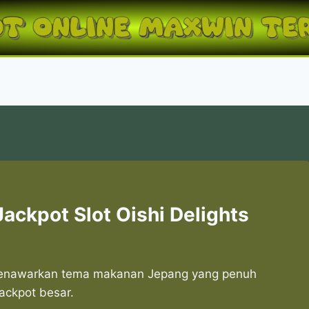
Slot Oishi Delights
ckpot Slot Oishi Delights
 menawarkan tema makanan Jepang yang penuh
ackpot besar.