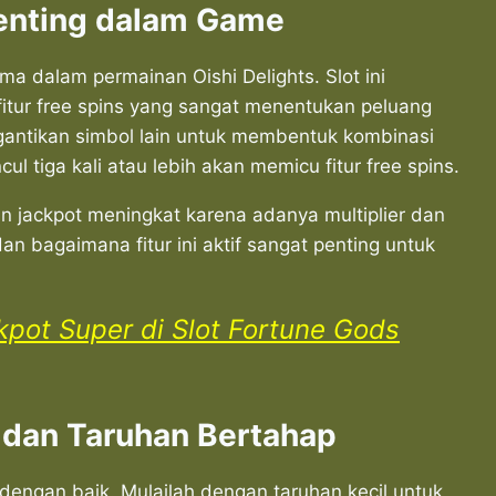
Penting dalam Game
 dalam permainan Oishi Delights. Slot ini
a fitur free spins yang sangat menentukan peluang
antikan simbol lain untuk membentuk kombinasi
 tiga kali atau lebih akan memicu fitur free spins.
 jackpot meningkat karena adanya multiplier dan
 bagaimana fitur ini aktif sangat penting untuk
kpot Super di Slot Fortune Gods
 dan Taruhan Bertahap
 dengan baik. Mulailah dengan taruhan kecil untuk