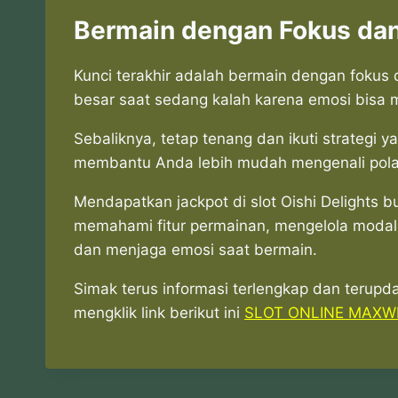
Bermain dengan Fokus da
Kunci terakhir adalah bermain dengan fokus 
besar saat sedang kalah karena emosi bisa
Sebaliknya, tetap tenang dan ikuti strategi 
membantu Anda lebih mudah mengenali pola
Mendapatkan jackpot di slot Oishi Delights b
memahami fitur permainan, mengelola modal
dan menjaga emosi saat bermain.
Simak terus informasi terlengkap dan terupd
mengklik link berikut ini
SLOT ONLINE MAXW