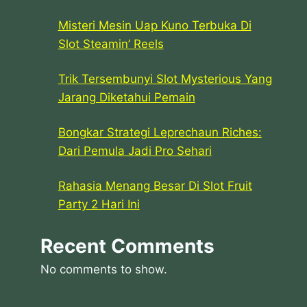
Misteri Mesin Uap Kuno Terbuka Di
Slot Steamin’ Reels
Trik Tersembunyi Slot Mysterious Yang
Jarang Diketahui Pemain
Bongkar Strategi Leprechaun Riches:
Dari Pemula Jadi Pro Sehari
Rahasia Menang Besar Di Slot Fruit
Party 2 Hari Ini
Recent Comments
No comments to show.