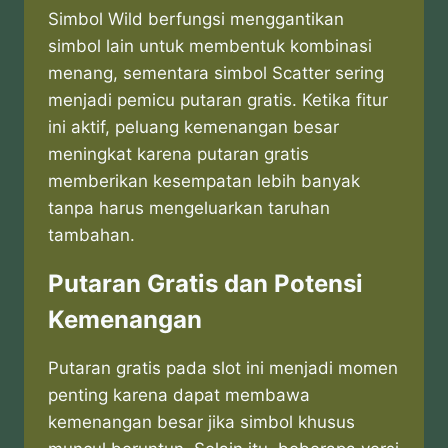
Simbol Wild berfungsi menggantikan
simbol lain untuk membentuk kombinasi
menang, sementara simbol Scatter sering
menjadi pemicu putaran gratis. Ketika fitur
ini aktif, peluang kemenangan besar
meningkat karena putaran gratis
memberikan kesempatan lebih banyak
tanpa harus mengeluarkan taruhan
tambahan.
Putaran Gratis dan Potensi
Kemenangan
Putaran gratis pada slot ini menjadi momen
penting karena dapat membawa
kemenangan besar jika simbol khusus