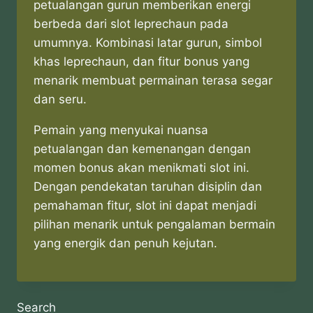
petualangan gurun memberikan energi
berbeda dari slot leprechaun pada
umumnya. Kombinasi latar gurun, simbol
khas leprechaun, dan fitur bonus yang
menarik membuat permainan terasa segar
dan seru.
Pemain yang menyukai nuansa
petualangan dan kemenangan dengan
momen bonus akan menikmati slot ini.
Dengan pendekatan taruhan disiplin dan
pemahaman fitur, slot ini dapat menjadi
pilihan menarik untuk pengalaman bermain
yang energik dan penuh kejutan.
Search