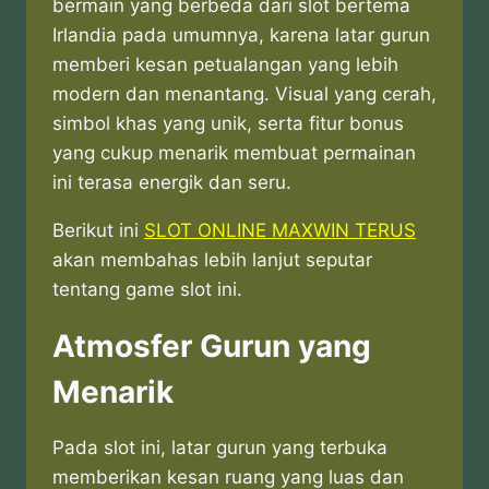
bermain yang berbeda dari slot bertema
Irlandia pada umumnya, karena latar gurun
memberi kesan petualangan yang lebih
modern dan menantang. Visual yang cerah,
simbol khas yang unik, serta fitur bonus
yang cukup menarik membuat permainan
ini terasa energik dan seru.
Berikut ini
SLOT ONLINE MAXWIN TERUS
akan membahas lebih lanjut seputar
tentang game slot ini.
Atmosfer Gurun yang
Menarik
Pada slot ini, latar gurun yang terbuka
memberikan kesan ruang yang luas dan