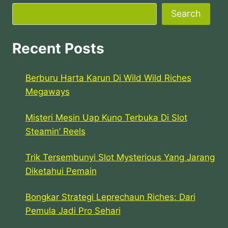
Search
Recent Posts
Berburu Harta Karun Di Wild Wild Riches
Megaways
Misteri Mesin Uap Kuno Terbuka Di Slot
Steamin’ Reels
Trik Tersembunyi Slot Mysterious Yang Jarang
Diketahui Pemain
Bongkar Strategi Leprechaun Riches: Dari
Pemula Jadi Pro Sehari