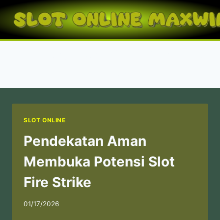
Skip
to
content
Strategi Bermain Slot Fire
Strike
SLOT ONLINE
Pendekatan Aman
Membuka Potensi Slot
Fire Strike
01/17/2026