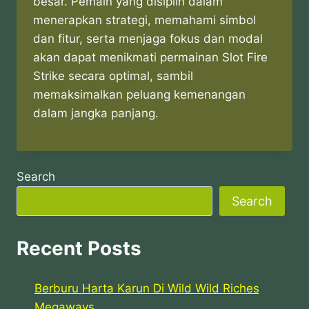
besar. Pemain yang disiplin dalam
menerapkan strategi, memahami simbol
dan fitur, serta menjaga fokus dan modal
akan dapat menikmati permainan Slot Fire
Strike secara optimal, sambil
memaksimalkan peluang kemenangan
dalam jangka panjang.
Search
Search
Recent Posts
Berburu Harta Karun Di Wild Wild Riches
Megaways