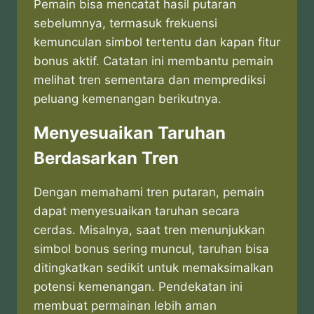
Pemain bisa mencatat hasil putaran
sebelumnya, termasuk frekuensi
kemunculan simbol tertentu dan kapan fitur
bonus aktif. Catatan ini membantu pemain
melihat tren sementara dan memprediksi
peluang kemenangan berikutnya.
Menyesuaikan Taruhan
Berdasarkan Tren
Dengan memahami tren putaran, pemain
dapat menyesuaikan taruhan secara
cerdas. Misalnya, saat tren menunjukkan
simbol bonus sering muncul, taruhan bisa
ditingkatkan sedikit untuk memaksimalkan
potensi kemenangan. Pendekatan ini
membuat permainan lebih aman