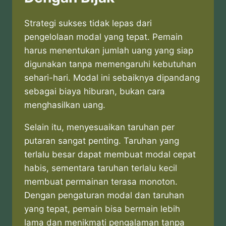
Strategi sukses tidak lepas dari
pengelolaan modal yang tepat. Pemain
harus menentukan jumlah uang yang siap
digunakan tanpa memengaruhi kebutuhan
sehari-hari. Modal ini sebaiknya dipandang
sebagai biaya hiburan, bukan cara
menghasilkan uang.
Selain itu, menyesuaikan taruhan per
putaran sangat penting. Taruhan yang
terlalu besar dapat membuat modal cepat
habis, sementara taruhan terlalu kecil
membuat permainan terasa monoton.
Dengan pengaturan modal dan taruhan
yang tepat, pemain bisa bermain lebih
lama dan menikmati pengalaman tanpa