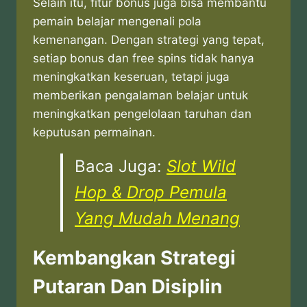
Selain itu, fitur bonus juga bisa membantu
pemain belajar mengenali pola
kemenangan. Dengan strategi yang tepat,
setiap bonus dan free spins tidak hanya
meningkatkan keseruan, tetapi juga
memberikan pengalaman belajar untuk
meningkatkan pengelolaan taruhan dan
keputusan permainan.
Baca Juga:
Slot Wild
Hop & Drop Pemula
Yang Mudah Menang
Kembangkan Strategi
Putaran Dan Disiplin