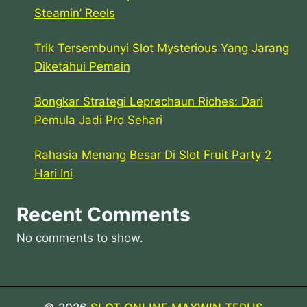
Steamin’ Reels
Trik Tersembunyi Slot Mysterious Yang Jarang
Diketahui Pemain
Bongkar Strategi Leprechaun Riches: Dari
Pemula Jadi Pro Sehari
Rahasia Menang Besar Di Slot Fruit Party 2
Hari Ini
Recent Comments
No comments to show.