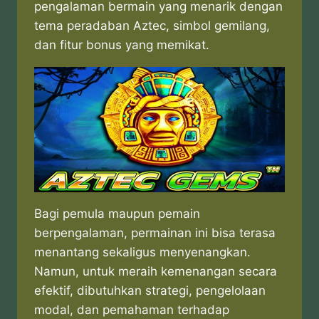
pengalaman bermain yang menarik dengan
tema peradaban Aztec, simbol gemilang,
dan fitur bonus yang memikat.
Bagi pemula maupun pemain
berpengalaman, permainan ini bisa terasa
menantang sekaligus menyenangkan.
Namun, untuk meraih kemenangan secara
efektif, dibutuhkan strategi, pengelolaan
modal, dan pemahaman terhadap