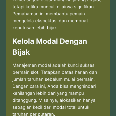
tetapi ketika muncul, nilainya signifikan.
Pemahaman ini membantu pemain
mengelola ekspektasi dan membuat
keputusan lebih bijak.
Kelola Modal Dengan
Bijak
Manajemen modal adalah kunci sukses
bermain slot. Tetapkan batas harian dan
jumlah taruhan sebelum mulai bermain.
Dengan cara ini, Anda bisa menghindari
kehilangan lebih dari yang mampu
ditanggung. Misalnya, alokasikan hanya
sebagian kecil dari modal total untuk
taruhan per putaran.