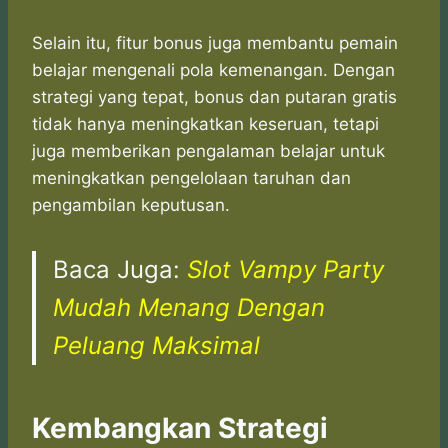
Selain itu, fitur bonus juga membantu pemain
belajar mengenali pola kemenangan. Dengan
strategi yang tepat, bonus dan putaran gratis
tidak hanya meningkatkan keseruan, tetapi
juga memberikan pengalaman belajar untuk
meningkatkan pengelolaan taruhan dan
pengambilan keputusan.
Baca Juga:
Slot Vampy Party
Mudah Menang Dengan
Peluang Maksimal
Kembangkan Strategi