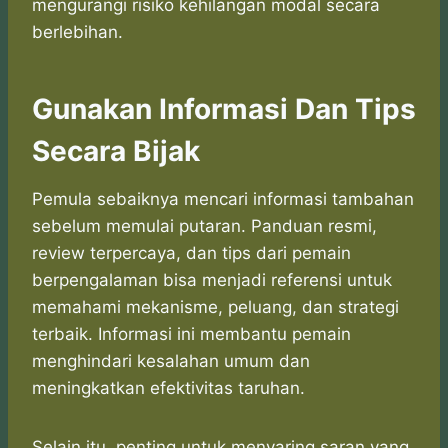
mengurangi risiko kehilangan modal secara
berlebihan.
Gunakan Informasi Dan Tips
Secara Bijak
Pemula sebaiknya mencari informasi tambahan
sebelum memulai putaran. Panduan resmi,
review terpercaya, dan tips dari pemain
berpengalaman bisa menjadi referensi untuk
memahami mekanisme, peluang, dan strategi
terbaik. Informasi ini membantu pemain
menghindari kesalahan umum dan
meningkatkan efektivitas taruhan.
Selain itu, penting untuk menyaring saran yang