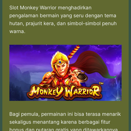
h
a
e
e
k
i
h
a
c
s
l
y
n
a
Slot Monkey Warrior menghadirkan
t
e
s
e
p
e
r
pengalaman bermain yang seru dengan tema
s
b
e
g
e
e
hutan, prajurit kera, dan simbol-simbol penuh
A
o
n
r
warna.
p
o
g
a
p
k
e
m
r
Bagi pemula, permainan ini bisa terasa menarik
sekaligus menantang karena berbagai fitur
bonus dan putaran gratis yang ditawarkannya.