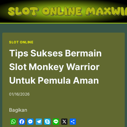
Skip
to
content
SLOT ONLINE
Tips Sukses Bermain
Slot Monkey Warrior
Untuk Pemula Aman
01/16/2026
Bagikan
W
F
M
T
S
L
X
S