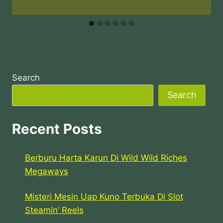
Search
Search
Recent Posts
Berburu Harta Karun Di Wild Wild Riches
Megaways
Misteri Mesin Uap Kuno Terbuka Di Slot
Steamin’ Reels