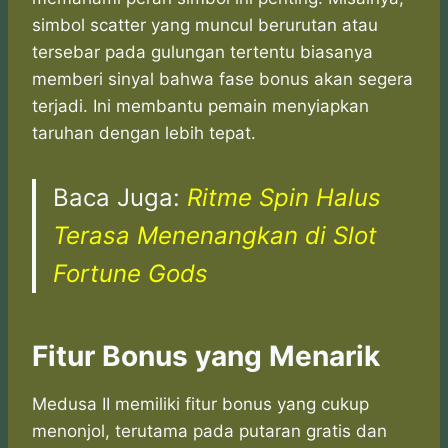
simbol scatter yang muncul berurutan atau
tersebar pada gulungan tertentu biasanya
memberi sinyal bahwa fase bonus akan segera
terjadi. Ini membantu pemain menyiapkan
taruhan dengan lebih tepat.
Baca Juga:
Ritme Spin Halus
Terasa Menenangkan di Slot
Fortune Gods
Fitur Bonus yang Menarik
Medusa II memiliki fitur bonus yang cukup
menonjol, terutama pada putaran gratis dan