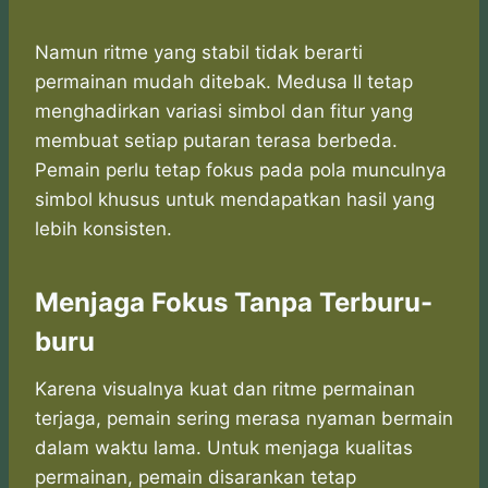
Namun ritme yang stabil tidak berarti
permainan mudah ditebak. Medusa II tetap
menghadirkan variasi simbol dan fitur yang
membuat setiap putaran terasa berbeda.
Pemain perlu tetap fokus pada pola munculnya
simbol khusus untuk mendapatkan hasil yang
lebih konsisten.
Menjaga Fokus Tanpa Terburu-
buru
Karena visualnya kuat dan ritme permainan
terjaga, pemain sering merasa nyaman bermain
dalam waktu lama. Untuk menjaga kualitas
permainan, pemain disarankan tetap