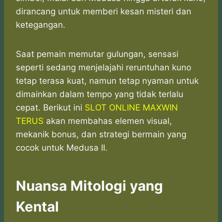
dirancang untuk memberi kesan misteri dan
ketegangan.
Saat pemain memutar gulungan, sensasi
seperti sedang menjelajahi reruntuhan kuno
tetap terasa kuat, namun tetap nyaman untuk
dimainkan dalam tempo yang tidak terlalu
cepat. Berikut ini
SLOT ONLINE MAXWIN
TERUS
akan membahas elemen visual,
mekanik bonus, dan strategi bermain yang
cocok untuk Medusa II.
Nuansa Mitologi yang
Kental