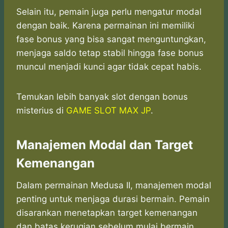
Selain itu, pemain juga perlu mengatur modal
dengan baik. Karena permainan ini memiliki
fase bonus yang bisa sangat menguntungkan,
menjaga saldo tetap stabil hingga fase bonus
muncul menjadi kunci agar tidak cepat habis.
Temukan lebih banyak slot dengan bonus
misterius di
GAME SLOT MAX JP
.
Manajemen Modal dan Target
Kemenangan
Dalam permainan Medusa II, manajemen modal
penting untuk menjaga durasi bermain. Pemain
disarankan menetapkan target kemenangan
dan batas kerugian sebelum mulai bermain.