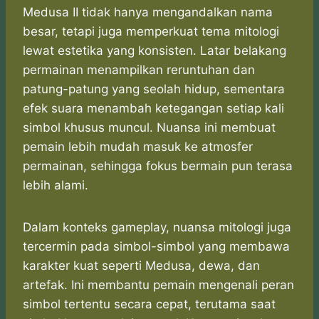
Medusa II tidak hanya mengandalkan nama
besar, tetapi juga memperkuat tema mitologi
lewat estetika yang konsisten. Latar belakang
permainan menampilkan reruntuhan dan
patung-patung yang seolah hidup, sementara
efek suara menambah ketegangan setiap kali
simbol khusus muncul. Nuansa ini membuat
pemain lebih mudah masuk ke atmosfer
permainan, sehingga fokus bermain pun terasa
lebih alami.
Dalam konteks gameplay, nuansa mitologi juga
tercermin pada simbol-simbol yang membawa
karakter kuat seperti Medusa, dewa, dan
artefak. Ini membantu pemain mengenali peran
simbol tertentu secara cepat, terutama saat