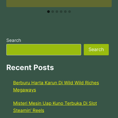
Search
Search
Recent Posts
Berburu Harta Karun Di Wild Wild Riches
Megaways
Misteri Mesin Uap Kuno Terbuka Di Slot
Steamin’ Reels