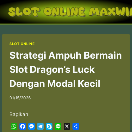
Skip
to
content
SLOT ONLINE
Strategi Ampuh Bermain
Slot Dragon’s Luck
Dengan Modal Kecil
01/15/2026
Bagikan
W
F
M
T
S
L
X
S