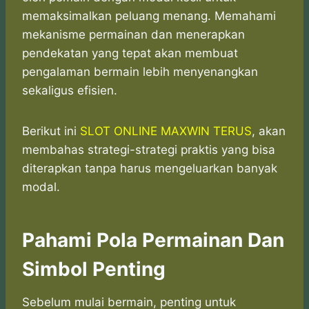
memaksimalkan peluang menang. Memahami
mekanisme permainan dan menerapkan
pendekatan yang tepat akan membuat
pengalaman bermain lebih menyenangkan
sekaligus efisien.
Berikut ini
SLOT ONLINE MAXWIN TERUS
, akan
membahas strategi-strategi praktis yang bisa
diterapkan tanpa harus mengeluarkan banyak
modal.
Pahami Pola Permainan Dan
Simbol Penting
Sebelum mulai bermain, penting untuk