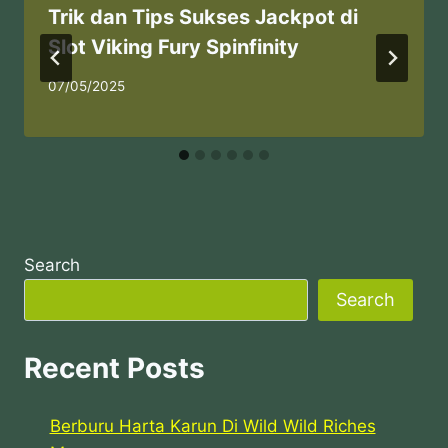
Trik dan Tips Sukses Jackpot di
Slot Viking Fury Spinfinity
07/05/2025
Search
Search
Recent Posts
Berburu Harta Karun Di Wild Wild Riches