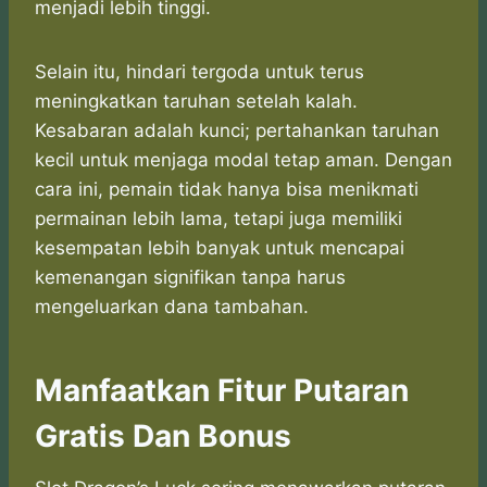
menjadi lebih tinggi.
Selain itu, hindari tergoda untuk terus
meningkatkan taruhan setelah kalah.
Kesabaran adalah kunci; pertahankan taruhan
kecil untuk menjaga modal tetap aman. Dengan
cara ini, pemain tidak hanya bisa menikmati
permainan lebih lama, tetapi juga memiliki
kesempatan lebih banyak untuk mencapai
kemenangan signifikan tanpa harus
mengeluarkan dana tambahan.
Manfaatkan Fitur Putaran
Gratis Dan Bonus