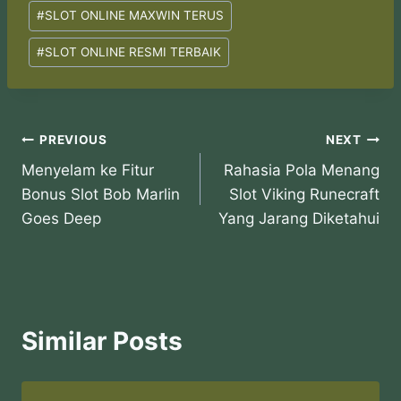
#
SLOT ONLINE MAXWIN TERUS
#
SLOT ONLINE RESMI TERBAIK
Post
PREVIOUS
NEXT
Menyelam ke Fitur
Rahasia Pola Menang
navigation
Bonus Slot Bob Marlin
Slot Viking Runecraft
Goes Deep
Yang Jarang Diketahui
Similar Posts