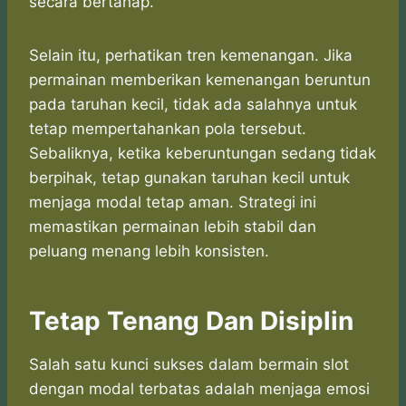
secara bertahap.
Selain itu, perhatikan tren kemenangan. Jika
permainan memberikan kemenangan beruntun
pada taruhan kecil, tidak ada salahnya untuk
tetap mempertahankan pola tersebut.
Sebaliknya, ketika keberuntungan sedang tidak
berpihak, tetap gunakan taruhan kecil untuk
menjaga modal tetap aman. Strategi ini
memastikan permainan lebih stabil dan
peluang menang lebih konsisten.
Tetap Tenang Dan Disiplin
Salah satu kunci sukses dalam bermain slot
dengan modal terbatas adalah menjaga emosi