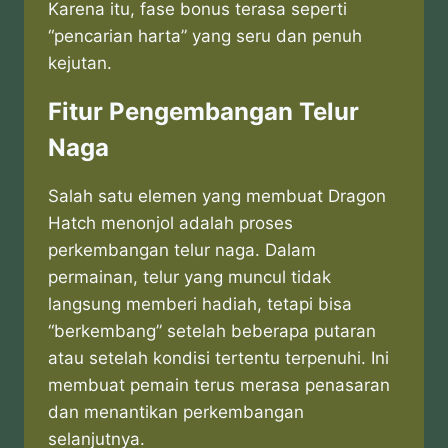
Karena itu, fase bonus terasa seperti
“pencarian harta” yang seru dan penuh
kejutan.
Fitur Pengembangan Telur
Naga
Salah satu elemen yang membuat Dragon
Hatch menonjol adalah proses
perkembangan telur naga. Dalam
permainan, telur yang muncul tidak
langsung memberi hadiah, tetapi bisa
“berkembang” setelah beberapa putaran
atau setelah kondisi tertentu terpenuhi. Ini
membuat pemain terus merasa penasaran
dan menantikan perkembangan
selanjutnya.