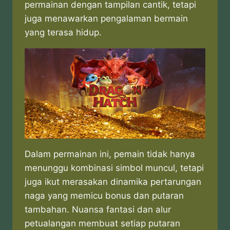
permainan dengan tampilan cantik, tetapi
juga menawarkan pengalaman bermain
yang terasa hidup.
Dalam permainan ini, pemain tidak hanya
menunggu kombinasi simbol muncul, tetapi
juga ikut merasakan dinamika pertarungan
naga yang memicu bonus dan putaran
tambahan. Nuansa fantasi dan alur
petualangan membuat setiap putaran